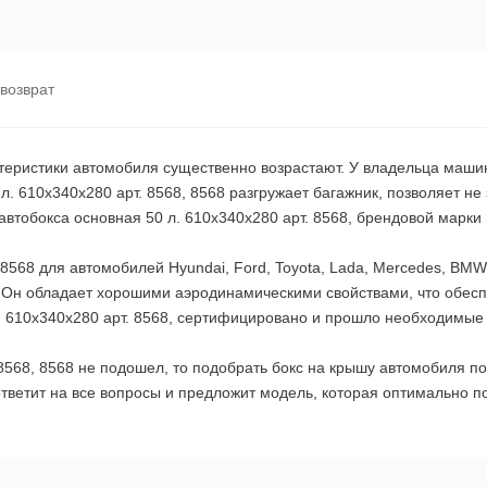
 возврат
теристики автомобиля существенно возрастают. У владельца маши
 л. 610x340x280 арт. 8568, 8568 разгружает багажник, позволяет 
 автобокса основная 50 л. 610x340x280 арт. 8568, брендовой мар
 8568 для автомобилей Hyundai, Ford, Toyota, Lada, Mercedes, BMW
. Он обладает хорошими аэродинамическими свойствами, что обес
л. 610x340x280 арт. 8568, сертифицировано и прошло необходимые
 8568, 8568 не подошел, то подобрать бокс на крышу автомобиля 
ответит на все вопросы и предложит модель, которая оптимально п