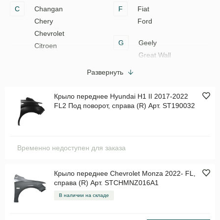
C
Changan
F
Fiat
Chery
Ford
Chevrolet
G
Geely
Citroen
Great Wall
Развернуть
Крыло переднее Hyundai H1 II 2017-2022
FL2 Под поворот, справа (R) Арт. ST190032
Временно недоступен для заказа
Крыло переднее Chevrolet Monza 2022- FL,
справа (R) Арт. STCHMNZ016A1
В наличии на складе