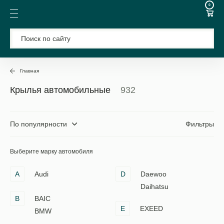
0
Главная
Крылья автомобильные
932
По популярности
Фильтры
Выберите марку автомобиля
A
Audi
D
Daewoo
Daihatsu
B
BAIC
E
EXEED
BMW