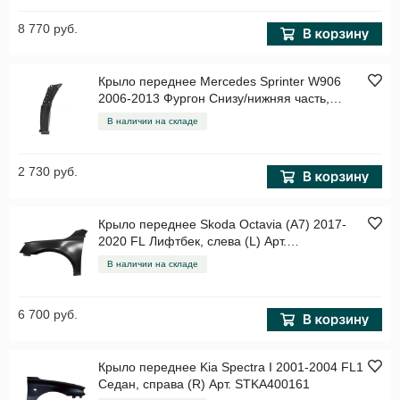
8 770 руб.
Крыло переднее Mercedes Sprinter W906
2006-2013 Фургон Снизу/нижняя часть,
справа (R) Арт. STMDS2016A1
В наличии на складе
2 730 руб.
Крыло переднее Skoda Octavia (A7) 2017-
2020 FL Лифтбек, слева (L) Арт.
STSD27016A2
В наличии на складе
6 700 руб.
Крыло переднее Kia Spectra I 2001-2004 FL1
Седан, справа (R) Арт. STKA400161