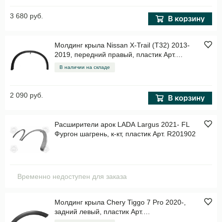
3 680 руб.
Молдинг крыла Nissan X-Trail (T32) 2013-
2019, передний правый, пластик Арт.
STDTU3016M1
В наличии на складе
2 090 руб.
Расширители арок LADA Largus 2021- FL
Фургон шагрень, к-кт, пластик Арт. R201902
Временно недоступен для заказа
Молдинг крыла Chery Tiggo 7 Pro 2020-,
задний левый, пластик Арт.
STCHTG7PRO064M2