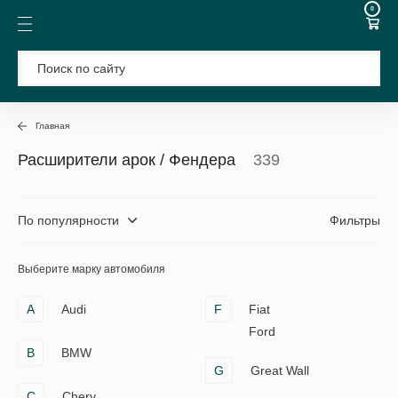
0
Главная
Расширители арок / Фендера
339
По популярности
Фильтры
Выберите марку автомобиля
A
Audi
F
Fiat
Ford
B
BMW
G
Great Wall
C
Chery