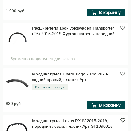
1 990 руб.
Расширители арок Volkswagen Transporter
(T6) 2015-2019 Фургон шагрень, передний
правый, пластик Арт. NAV072122
Временно недоступен для заказа
Молдинг крыла Chery Tiggo 7 Pro 2020-,
задний правый, пластик Арт.
STCHTG7PRO064M1
В наличии на складе
830 руб.
Молдинг крыла Lexus RX IV 2015-2019,
передний левый, пластик Арт. ST1090015