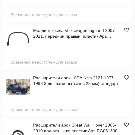
Временно недоступен для заказа
Молдинг крыла Volkswagen Tiguan I 2007-
2011, передний правый, пластик Арт.
STVW70016M1
Временно недоступен для заказа
Расширители арок LADA Niva 2121 1977-
1993 3 дв. шагрень(вынос 25 мм) стандарт ,
к-кт, пластик Арт. RL064502
Временно недоступен для заказа
Расширители арок Great Wall Hover 2005-
2010 под окр., к-кт, пластик Арт. RG061300