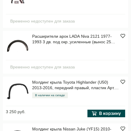
Временно недоступен для заказа
Расширители арок LADA Niva 2121 1977-
1993 3 дв. под окр.;усиленные (вынос 25
мм), к-кт, пластик Арт. RL064000
Временно недоступен для заказа
Молдинг крыла Toyota Highlander (U50)
2013-2016, передний правый, пластик Арт.
STTYG4016MA1
В наличии на складе
3 250 руб.
Молдинг крыла Nissan Juke (YF15) 2010-