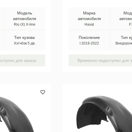
Модель
Марка
Мод
автомобиля
автомобиля
автом
Rio (X) X-line
Haval
F
Тип кузова
Поколение
Тип к
Хэтчбэк 5 дв.
I 2019-2022
Внедорожн
ступен для заказа
Временно недоступен для з