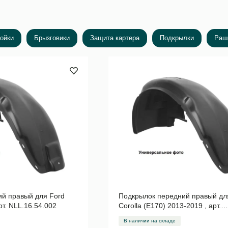
ойки
Брызговики
Защита картера
Подкрылки
Раш
й правый для Ford
Подкрылок передний правый дл
арт. NLL.16.54.002
Corolla (E170) 2013-2019 , арт.
NLL.48.57.002
В наличии на складе