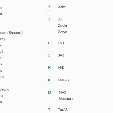
X
Xcite
n
ia
Z
ZX
Zeekr
s
Zotye
man (Shaanxi)
ray
Г
ГАЗ
a
ll
З
ЗАЗ
t
is
И
ИЖ
rs
ast
К
КамАЗ
gYong
М
МАЗ
ru
Москвич
i
Т
ТагАЗ