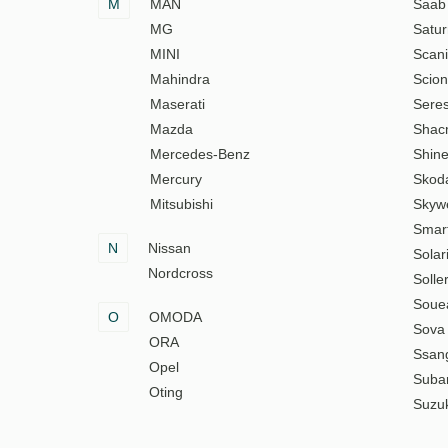
M
MAN
Saab
MG
Satur
MINI
Scan
Mahindra
Scion
Maserati
Sere
Mazda
Shac
Mercedes-Benz
Shine
Mercury
Skod
Mitsubishi
Skywe
Smar
N
Nissan
Solar
Nordcross
Solle
Soue
O
OMODA
Sova
ORA
Ssan
Opel
Suba
Oting
Suzuk