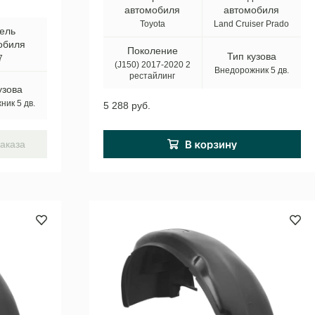
автомобиля
автомобиля
Toyota
Land Cruiser Prado
ель
обиля
Поколение
Тип кузова
7
(J150) 2017-2020 2
Внедорожник 5 дв.
рестайлинг
узова
ик 5 дв.
5 288 руб.
аказа