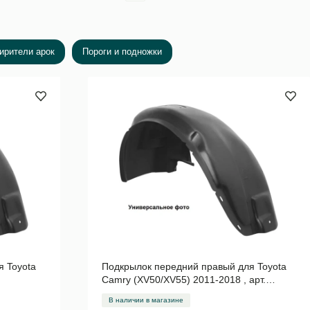
ирители арок
Пороги и подножки
я Toyota
Подкрылок передний правый для Toyota
Camry (XV50/XV55) 2011-2018 , арт.
NLL.48.51.002
В наличии в магазине