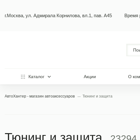
г.Москва, ул. Адмирала Корнилова, вл.1, пав. А45
Время 
Каталог
Акции
О ко
АвтоХантер - магазин автоаксессуаров
Тюнинг и защита
Тюнинг и защита
23294