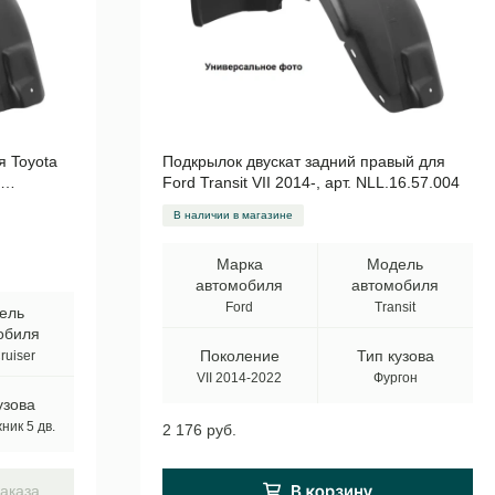
я Toyota
Подкрылок двускат задний правый для
.
Ford Transit VII 2014-, арт. NLL.16.57.004
В наличии в магазине
Марка
Модель
автомобиля
автомобиля
Ford
Transit
ель
обиля
Поколение
Тип кузова
ruiser
VII 2014-2022
Фургон
узова
ик 5 дв.
2 176 руб.
аказа