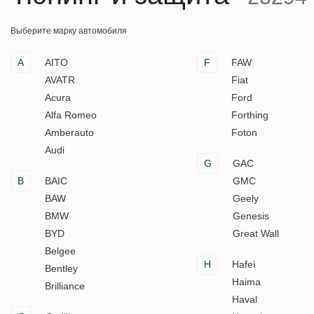
Выберите марку автомобиля
A
AITO
F
FAW
AVATR
Fiat
Acura
Ford
Alfa Romeo
Forthing
Amberauto
Foton
Audi
G
GAC
B
BAIC
GMC
BAW
Geely
BMW
Genesis
BYD
Great Wall
Belgee
H
Hafei
Bentley
Haima
Brilliance
Haval