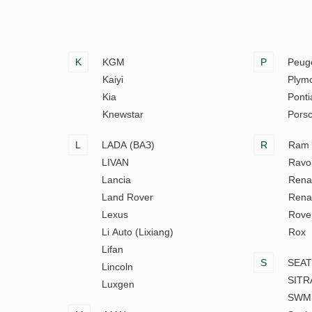
K
KGM
P
Peug
Kaiyi
Plym
Kia
Ponti
Knewstar
Pors
L
LADA (ВАЗ)
R
Ram
LIVAN
Ravo
Lancia
Rena
Land Rover
Rena
Lexus
Rove
Li Auto (Lixiang)
Rox
Lifan
S
SEAT
Lincoln
SITR
Luxgen
SWM