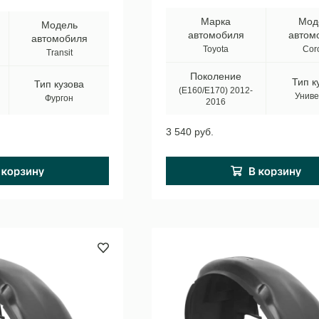
Марка
Мод
Модель
автомобиля
автом
автомобиля
Toyota
Coro
Transit
Поколение
Тип к
Тип кузова
(E160/E170) 2012-
Униве
Фургон
2016
3 540 руб.