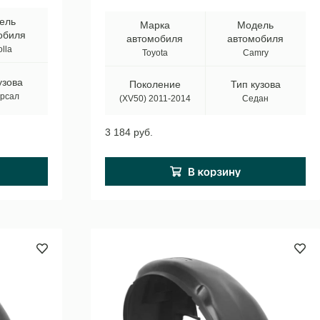
ель
Марка
Модель
обиля
автомобиля
автомобиля
lla
Toyota
Camry
узова
Поколение
Тип кузова
рсал
(XV50) 2011-2014
Седан
3 184 руб.