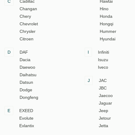
C
Cadillac
Hawtai
Changan
Hino
Chery
Honda
Chevrolet
Hongqi
Chrysler
Hummer
Citroen
Hyundai
D
DAF
I
Infiniti
Dacia
Isuzu
Daewoo
Iveco
Daihatsu
J
JAC
Datsun
JBC
Dodge
Jaecoo
Dongfeng
Jaguar
E
EXEED
Jeep
Evolute
Jetour
Exlantix
Jetta