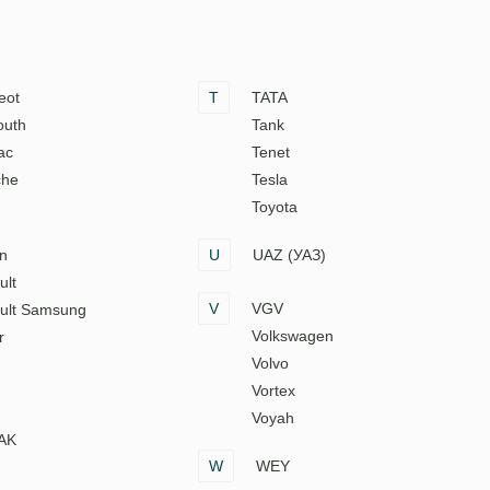
eot
T
TATA
outh
Tank
ac
Tenet
che
Tesla
Toyota
n
U
UAZ (УАЗ)
ult
V
VGV
ult Samsung
Volkswagen
r
Volvo
Vortex
Voyah
AK
W
WEY