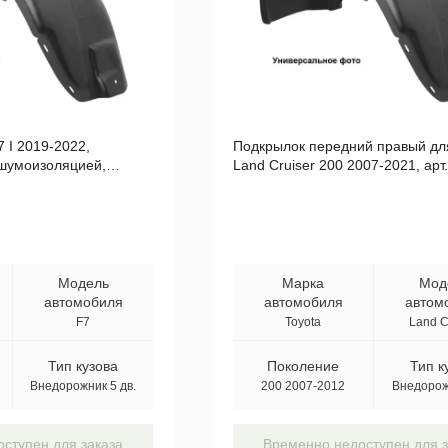
 I 2019-2022,
Подкрылок передний правый дл
 шумоизоляцией,
Land Cruiser 200 2007-2021, арт
M.02025.11
NLL.48.63.002
Модель
Марка
Мод
автомобиля
автомобиля
автом
F7
Toyota
Land C
Тип кузова
Поколение
Тип к
Внедорожник 5 дв.
200 2007-2012
Внедорожн
ступен для заказа
Временно недоступен для з