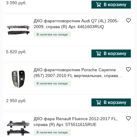
3 090 руб.
ДХО фара+поворотник Audi Q7 (4L) 2005-
2009, справа (R) Арт. 4461603RUQ
В наличии на складе
5 820 руб.
ДХО фара+поворотник Porsche Cayenne
(957) 2007-2010 FL вертикальная, справа
(R) Арт. ST44820P2R
В наличии на складе
2 950 руб.
ДХО фара Renault Fluence 2012-2017 FL,
справа (R) Арт. ST5511615RUE
В наличии на складе