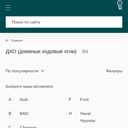
0
Главная
ДХО (дневные ходовые огни)
84
По популярности
Фильтры
Выберите марку автомобиля
A
Audi
F
Ford
B
BAIC
H
Haval
Hyundai
C
Changan