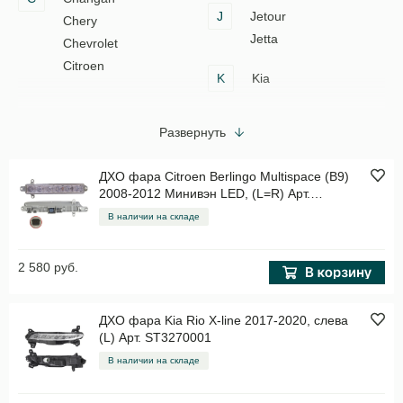
J
Jetour
Chery
Jetta
Chevrolet
Citroen
K
Kia
Развернуть
ДХО фара Citroen Berlingo Multispace (B9)
2008-2012 Минивэн LED, (L=R) Арт.
ST3270005
В наличии на складе
2 580 руб.
ДХО фара Kia Rio X-line 2017-2020, слева
(L) Арт. ST3270001
В наличии на складе