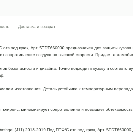
ость
Доставка и возврат
С отв под крюк, Арт. STDT660000 предназначен для защиты кузова
ет сопротивление воздуха на высокой скорости. Придает автомоби
ртов безопасности и дизайна. Точно подходит к кузову и соответс
ар.
риалом изготовления. Деталь устойчива к температурным перепад
клиренс, минимизирует сопротивление и повышает обтекаемость а
hqai (J11) 2013-2019 Под ПТФ/С отв под крюк, Арт. STDT660000 