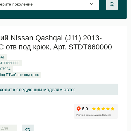
й Nissan Qashqai (J11) 2013-
 отв под крюк, Арт. STDT660000
SAT
STDT660000
307924
Под ПТФ/С отв под крюк
ходит к следующим моделям авто:
 для