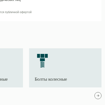
тся публичной офертой
тные
Болты колесные