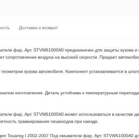
ость
Доставка и возврат
ватели фар, Арт. STVW61000A0 предназначен для защиты кузова и
ет сопротивление воздуха на высокой скорости. Придает автомоби
т геометрии кузова автомобиля. Компонент устанавливается в шта
риалом изготовления. Деталь устойчива к температурным перепад
атели фар, Арт. STVW61000A0 может использоваться в качестве де
роятность травмирования пешеходов при наезде.
n Touareg I 2002-2007 Под омыватели фар, Арт. STVW61000A0 дл