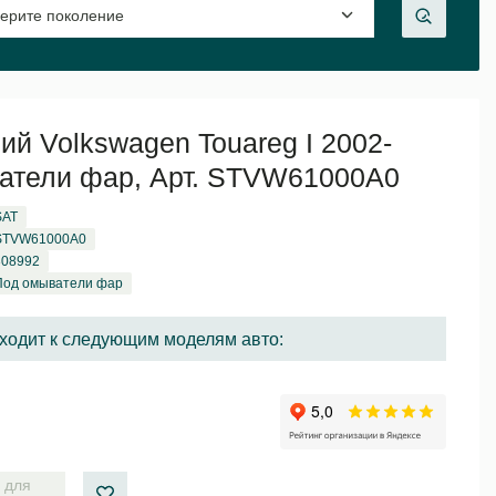
й Volkswagen Touareg I 2002-
атели фар, Арт. STVW61000A0
SAT
STVW61000A0
308992
Под омыватели фар
ходит к следующим моделям авто:
 для