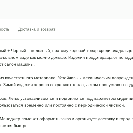
ость
Доставка и возврат
Черный + Черный – полезный, поэтому ходовой товар среди владель
оначальном виде как можно дольше. Изделия предотвращают попадан
ют салон машины.
из качественного материала. Устойчивы к механическим поврежден
а. Зимой изделия хорошо сохраняют тепло, летом пропускают возду
ов. Легко устанавливаются и подгоняются под параметры сидений
ользоваться временно или постоянно с периодической чисткой.
. Менеджер поможет оформить заказ и организует доставку в город
няется быстро.