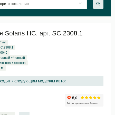
 Solaris HC, арт. SC.2308.1
ival
SC.2308.1
60045
Черный + Черный
Экокожа + экокожа
 м.
ходит к следующим моделям авто:
 для