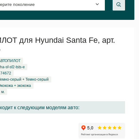
ОТ для Hyundai Santa Fe, арт.
e
АВТОПИЛОТ
ha-sf-sf2-tsts-e
174672
Темно-серый + Темно-серый
Экокожа + экокожа
 м.
ходит к следующим моделям авто: