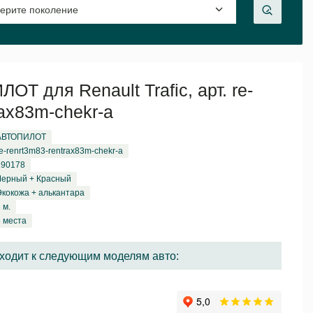
Т для Renault Trafic, арт. re-
rax83m-chekr-a
АВТОПИЛОТ
e-renrt3m83-rentrax83m-chekr-a
190178
Черный + Красный
Экокожа + алькантара
 м.
3 места
ходит к следующим моделям авто: