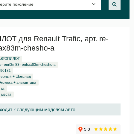
Т для Renault Trafic, арт. re-
rax83m-chesho-a
АВТОПИЛОТ
e-renrt3m83-rentrax83m-chesho-a
190181
Черный + Шоколад
Экокожа + алькантара
 м.
3 места
ходит к следующим моделям авто: