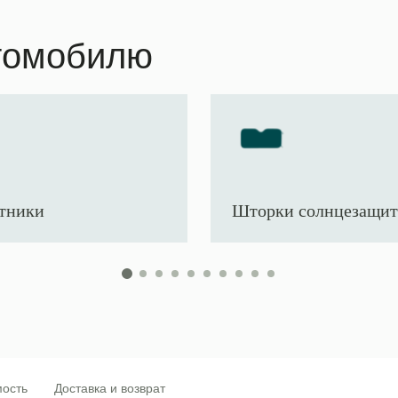
томобилю
тники
Шторки солнцезащи
ость
Доставка и возврат