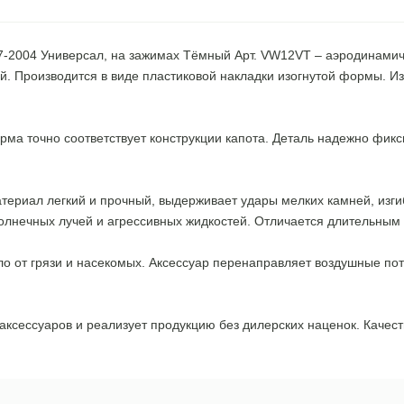
997-2004 Универсал, на зажимах Тёмный Арт. VW12VT – аэродинамич
й. Производится в виде пластиковой накладки изогнутой формы. И
ма точно соответствует конструкции капота. Деталь надежно фикс
атериал легкий и прочный, выдерживает удары мелких камней, изг
солнечных лучей и агрессивных жидкостей. Отличается длительны
от грязи и насекомых. Аксессуар перенаправляет воздушные поток
сессуаров и реализует продукцию без дилерских наценок. Качеств