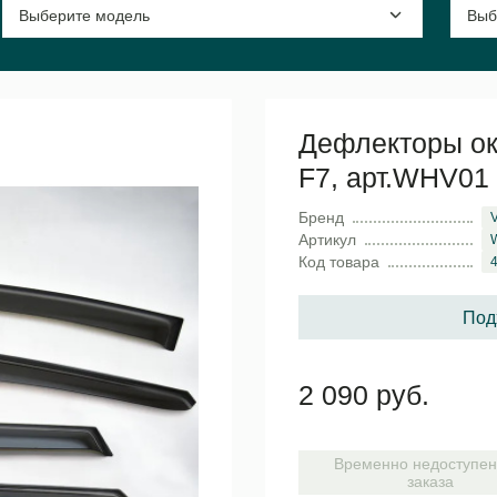
Дефлекторы око
F7, арт.WHV01
Бренд
V
Артикул
Код товара
Под
2 090 руб.
Временно недоступен
заказа