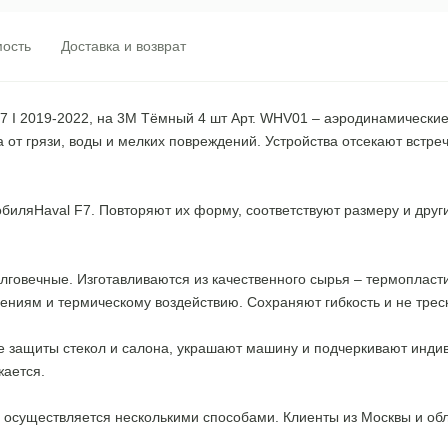
ость
Доставка и возврат
7 I 2019-2022, на 3M Тёмный 4 шт Арт. WHV01 – аэродинамически
а от грязи, воды и мелких повреждений. Устройства отсекают встре
.
обиляHaval F7. Повторяют их форму, соответствуют размеру и дру
долговечные. Изготавливаются из качественного сырья – термопл
ениям и термическому воздействию. Сохраняют гибкость и не трес
 защиты стекол и салона, украшают машину и подчеркивают индив
жается.
осуществляется несколькими способами. Клиенты из Москвы и облас