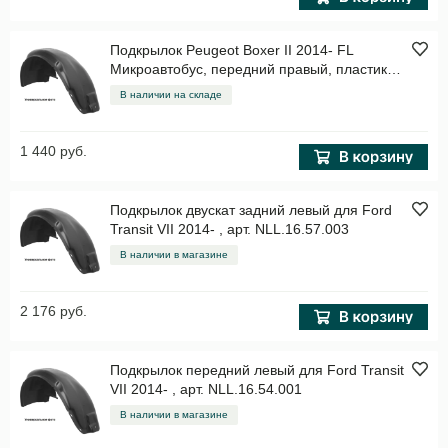
Подкрылок Peugeot Boxer II 2014- FL
Микроавтобус, передний правый, пластик
Арт. NLL.38.19.002
В наличии на складе
1 440 руб.
Подкрылок двускат задний левый для Ford
Transit VII 2014- , арт. NLL.16.57.003
В наличии в магазине
2 176 руб.
Подкрылок передний левый для Ford Transit
VII 2014- , арт. NLL.16.54.001
В наличии в магазине