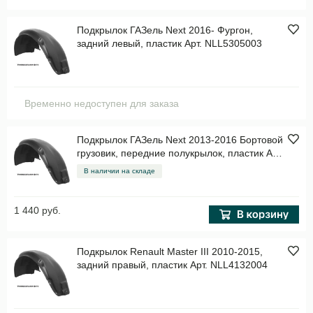
Подкрылок ГАЗель Next 2016- Фургон,
задний левый, пластик Арт. NLL5305003
Временно недоступен для заказа
Подкрылок ГАЗель Next 2013-2016 Бортовой
грузовик, передние полукрылок, пластик Арт.
TOTEM53110001
В наличии на складе
1 440 руб.
Подкрылок Renault Master III 2010-2015,
задний правый, пластик Арт. NLL4132004