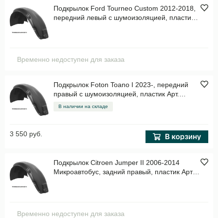
Подкрылок Ford Tourneo Custom 2012-2018,
передний левый с шумоизоляцией, пластик
Арт. NLS1653001
Временно недоступен для заказа
Подкрылок Foton Toano I 2023-, передний
правый с шумоизоляцией, пластик Арт.
TOTEMSAN066112
В наличии на складе
3 550 руб.
Подкрылок Citroen Jumper II 2006-2014
Микроавтобус, задний правый, пластик Арт.
NLL1511004
Временно недоступен для заказа