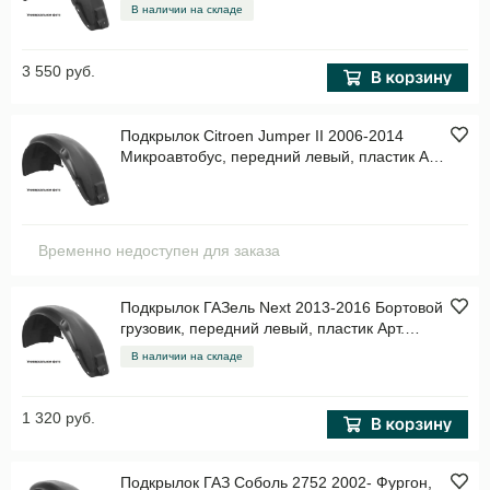
TOTEMSAN066122
В наличии на складе
3 550 руб.
Подкрылок Citroen Jumper II 2006-2014
Микроавтобус, передний левый, пластик Арт.
NLL1511001
Временно недоступен для заказа
Подкрылок ГАЗель Next 2013-2016 Бортовой
грузовик, передний левый, пластик Арт.
NLL5303001
В наличии на складе
1 320 руб.
Подкрылок ГАЗ Соболь 2752 2002- Фургон,