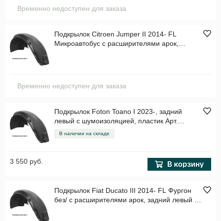
Временно недоступен для заказа
Подкрылок Citroen Jumper II 2014- FL
Микроавтобус с расширителями арок,
передний правый с шумоизоляцией, пластик
Арт. NLS3825002
Временно недоступен для заказа
Подкрылок Foton Toano I 2023-, задний
левый с шумоизоляцией, пластик Арт.
TOTEMSAN066121
В наличии на складе
3 550 руб.
Подкрылок Fiat Ducato III 2014- FL Фургон
без/ с расширителями арок, задний левый с
шумоизоляцией, пластик Арт.
TOTEMS1511003