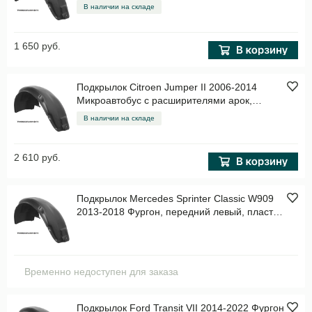
В наличии на складе
1 650 руб.
Подкрылок Citroen Jumper II 2006-2014
Микроавтобус с расширителями арок,
передний левый, пластик Арт. NLL3813001
В наличии на складе
2 610 руб.
Подкрылок Mercedes Sprinter Classic W909
2013-2018 Фургон, передний левый, пластик
Арт. NLL.34.02.001
Временно недоступен для заказа
Подкрылок Ford Transit VII 2014-2022 Фургон