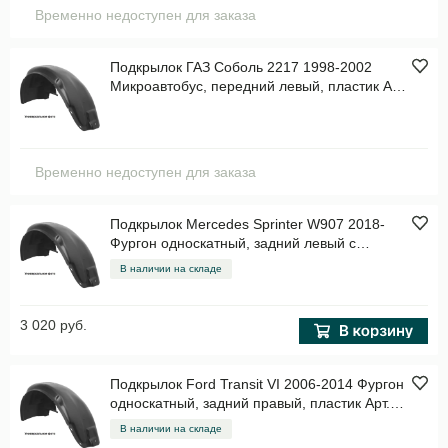
Временно недоступен для заказа
Подкрылок ГАЗ Соболь 2217 1998-2002
Микроавтобус, передний левый, пластик Арт.
001011
Временно недоступен для заказа
Подкрылок Mercedes Sprinter W907 2018-
Фургон односкатный, задний левый с
шумоизоляцией, пластик Арт.
В наличии на складе
TOTEMS3404003
3 020 руб.
Подкрылок Ford Transit VI 2006-2014 Фургон
односкатный, задний правый, пластик Арт.
NLL1621004
В наличии на складе