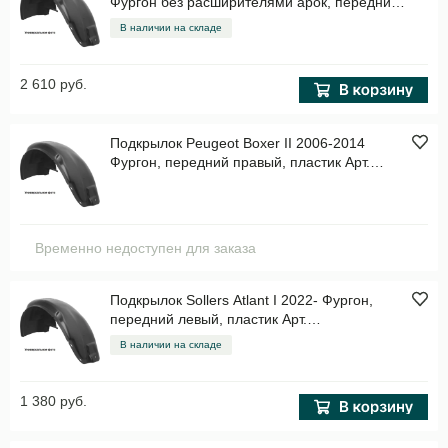
Фургон без расширителями арок, передний
левый, пластик Арт. NLL.38.18.001
В наличии на складе
2 610 руб.
Подкрылок Peugeot Boxer II 2006-2014
Фургон, передний правый, пластик Арт.
NLL.10.22.002
Временно недоступен для заказа
Подкрылок Sollers Atlant I 2022- Фургон,
передний левый, пластик Арт.
TOTEMAN045411
В наличии на складе
1 380 руб.