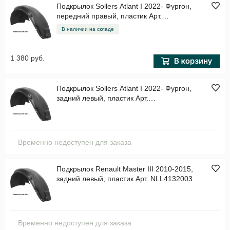
Подкрылок Sollers Atlant I 2022- Фургон,
передний правый, пластик Арт.
TOTEMAN045412
В наличии на складе
1 380 руб.
Подкрылок Sollers Atlant I 2022- Фургон,
задний левый, пластик Арт.
TOTEMAN045421
Временно недоступен для заказа
Подкрылок Renault Master III 2010-2015,
задний левый, пластик Арт. NLL4132003
Временно недоступен для заказа