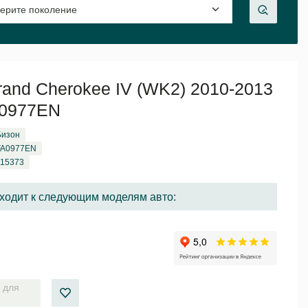
rand Cherokee IV (WK2) 2010-2013
A0977EN
Бизон
FA0977EN
115373
ходит к следующим моделям авто:
 для