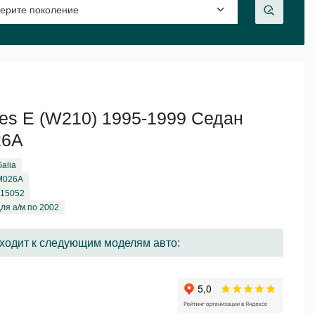
es E (W210) 1995-1999 Седан
26A
alia
M026A
115052
ля а/м по 2002
ходит к следующим моделям авто: