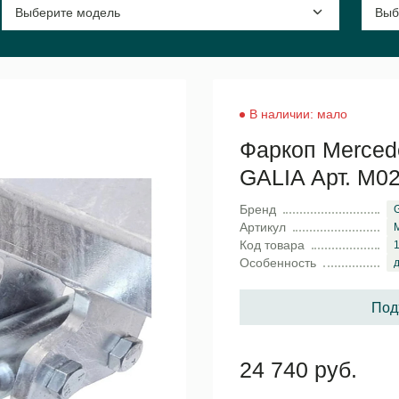
В наличии: мало
Фаркоп Merced
GALIA Арт. M0
Бренд
G
Артикул
Код товара
Особенность
д
Под
24 740 руб.