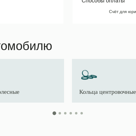
Способы оплаты
Счёт для юри
томобилю
олесные
Кольца центровочные