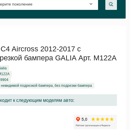
 C4 Aircross 2012-2017 с
резкой бампера GALIA Арт. M122A
alia
M122A
89904
с невидимой подрезкой бампера, без подрезки бампера
ходит к следующим моделям авто: