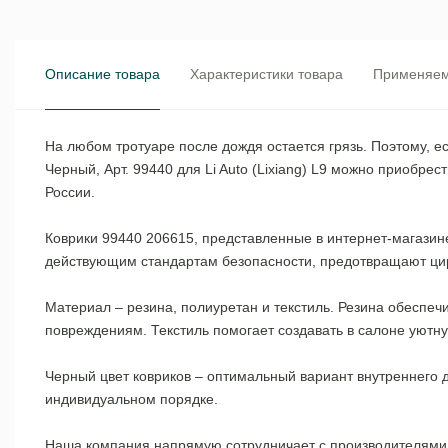
Описание товара
Характеристики товара
Применяем
На любом тротуаре после дождя остается грязь. Поэтому, есл
Черный, Арт. 99440 для Li Auto (Lixiang) L9 можно приоб
России.
Коврики 99440 206615, представленные в интернет-магазине
действующим стандартам безопасности, предотвращают цирк
Материал – резина, полиуретан и текстиль. Резина обеспе
повреждениям. Текстиль помогает создавать в салоне уютн
Черный цвет ковриков – оптимальный вариант внутреннего 
индивидуальном порядке.
Наша компания напрямую сотрудничает с производителями, 