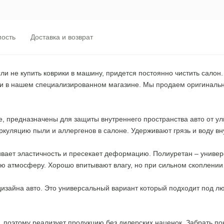
ость
Доставка и возврат
и не купить коврики в машину, придется постоянно чистить салон. К
рести в нашем специализированном магазине. Мы продаем оригиналь
, предназначены для защиты внутреннего пространства авто от ули
уляцию пыли и аллергенов в салоне. Удерживают грязь и воду вну
чивает эластичность и пресекает деформацию. Полиуретан – униве
ую атмосферу. Хорошо впитывают влагу, но при сильном скоплении 
дизайна авто. Это универсальный вариант который подходит под л
поэтому реализует продукцию без дилерских наценок. Забрать пок