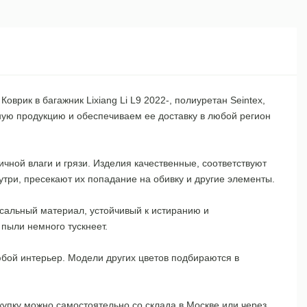
оврик в багажник Lixiang Li L9 2022-, полиуретан Seintex,
ную продукцию и обеспечиваем ее доставку в любой регион
чной влаги и грязи. Изделия качественные, соответствуют
три, пресекают их попадание на обивку и другие элементы.
рсальный материал, устойчивый к истиранию и
пыли немного тускнеет.
юбой интерьер. Модели других цветов подбираются в
упку можно самостоятельно со склада в Москве или через