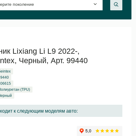
ик Lixiang Li L9 2022-,
ntex, Черный, Арт. 99440
eintex
99440
206615
Полиуретан (TPU)
Черный
ходит к следующим моделям авто: