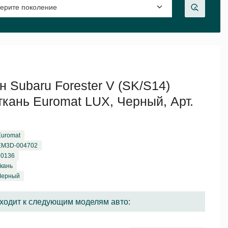
н Subaru Forester V (SK/S14)
ткань Euromat LUX, Черный, Арт.
Euromat
EM3D-004702
10136
Ткань
Черный
ходит к следующим моделям авто: