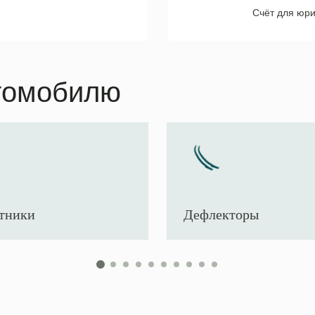
Счёт для юри
томобилю
тники
Дефлекторы