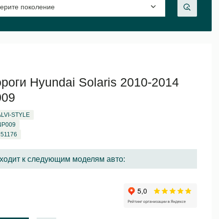
роги Hyundai Solaris 2010-2014
009
ALVI-STYLE
NP009
151176
ходит к следующим моделям авто: