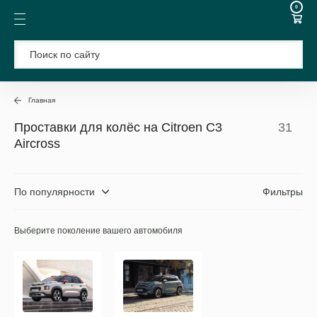
0
Главная
Проставки для колёс на Citroen C3
31
Aircross
По популярности
Фильтры
Выберите поколение вашего автомобиля