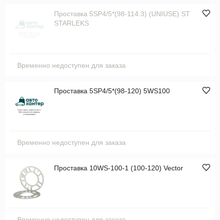
Проставка 5SP4/5*(98-114.3) (UNIUSE) ST
STARLEKS
Временно недоступен для заказа
Проставка 5SP4/5*(98-120) 5WS100
Временно недоступен для заказа
Проставка 10WS-100-1 (100-120) Vector
Временно недоступен для заказа