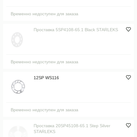
Временно недоступен для заказа
Проставка 5SP4108-65.1 Black STARLEKS
Временно недоступен для заказа
12SP WS116
Временно недоступен для заказа
Проставка 20SP45108-65.1 Step Silver
STARLEKS