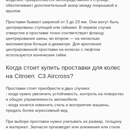
обеспечивают дополнительный зазор между покрышкой и
крылом.
Проставки бывают шириной от 3 до 23 мм. Они могут быть
центрированы ступицей или гайками. В первом случае
отверстие в проставке точно соответствует фланцу
центрирования шины, во втором — на несколько
миллиметров больше в диаметре. Для крепления
центрированной проставки на колесах с люфтом
используются конические гайки.
Когда стоит купить проставки для колес
на Citroen C3 Aircross?
Проставки стоит приобрести в двух случаях:
- когда нужно увеличить устойчивость, контроль на поворотах
и общую управляемость автомобиля;
- когда хочется изменить стиль и восприятие машины,
придать более агрессивный вид.
При выборе проставок нужно учитывать их размер, толщину
и материал. Запчасти производят или алюминия или стали.