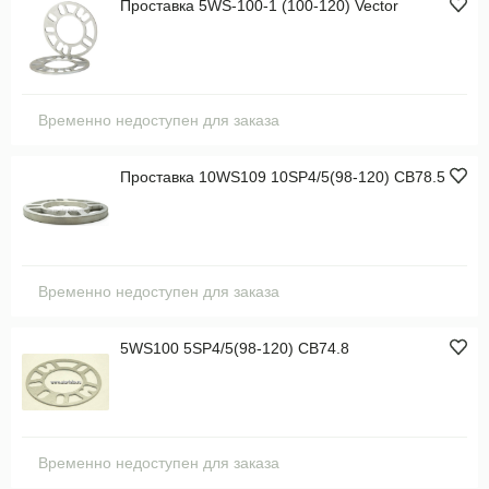
Проставка 5WS-100-1 (100-120) Vector
Временно недоступен для заказа
Проставка 10WS109 10SP4/5(98-120) CB78.5
Временно недоступен для заказа
5WS100 5SP4/5(98-120) CB74.8
Временно недоступен для заказа