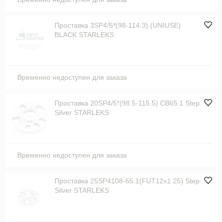
Проставка 3SP4/5*(98-114.3) (UNIUSE)
BLACK STARLEKS
Временно недоступен для заказа
Проставка 20SP4/5*(98.5-115.5) CB65.1 Step
Silver STARLEKS
Временно недоступен для заказа
Проставка 25SP4108-65.1(FUT12x1.25) Step
Silver STARLEKS