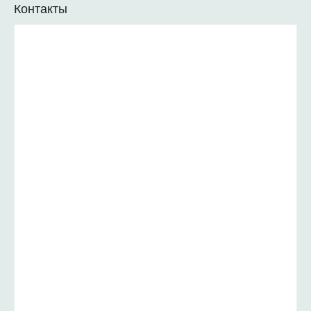
Контакты