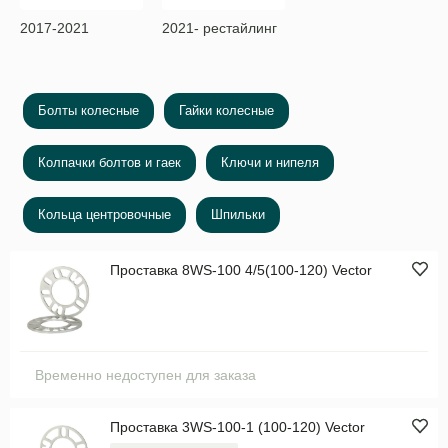
2021- рестайлинг
2017-2021
Болты колесные
Гайки колесные
Колпачки болтов и гаек
Ключи и нипеля
Кольца центровочные
Шпильки
Проставка 8WS-100 4/5(100-120) Vector
Временно недоступен для заказа
Проставка 3WS-100-1 (100-120) Vector