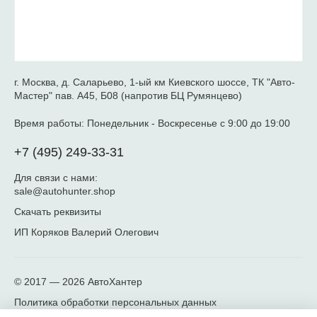
г. Москва, д. Саларьево, 1-ый км Киевского шоссе, ТК "Авто-
Мастер" пав. А45, Б08 (напротив БЦ Румянцево)
Время работы:
Понедельник - Воскресенье с 9:00 до 19:00
+7 (495) 249-33-31
Для связи с нами:
sale@autohunter.shop
Скачать реквизиты
ИП Коряков Валерий Олегович
© 2017 — 2026
АвтоХантер
Политика обработки персональных данных