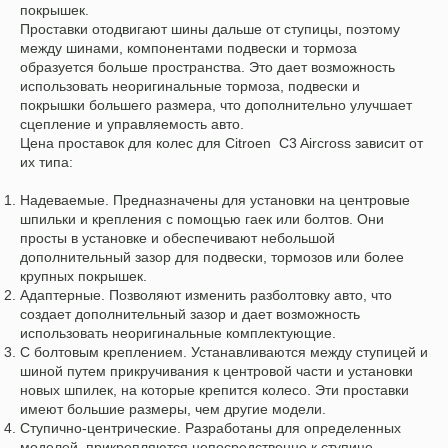
покрышек.
Проставки отодвигают шины дальше от ступицы, поэтому
между шинами, компонентами подвески и тормоза
образуется больше пространства. Это дает возможность
использовать неоригинальные тормоза, подвески и
покрышки большего размера, что дополнительно улучшает
сцепление и управляемость авто.
Цена проставок для колес для Citroen C3 Aircross зависит от
их типа:
Надеваемые. Предназначены для установки на центровые
шпильки и крепления с помощью гаек или болтов. Они
просты в установке и обеспечивают небольшой
дополнительный зазор для подвески, тормозов или более
крупных покрышек.
Адаптерные. Позволяют изменить разболтовку авто, что
создает дополнительный зазор и дает возможность
использовать неоригинальные комплектующие.
С болтовым креплением. Устанавливаются между ступицей и
шиной путем прикручивания к центровой части и установки
новых шпилек, на которые крепится колесо. Эти проставки
имеют большие размеры, чем другие модели.
Ступично-центрические. Разработаны для определенных
моделей, прикрепляются непосредственно к ступице,