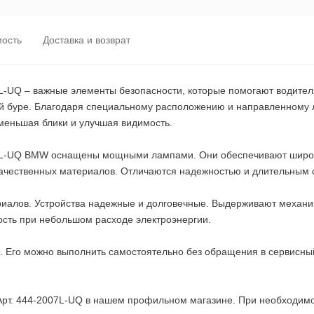
ость
Доставка и возврат
7L-UQ – важные элементы безопасности, которые помогают водите
вой буре. Благодаря специальному расположению и направленному л
уменьшая блики и улучшая видимость.
007L-UQ BMW оснащены мощными лампами. Они обеспечивают широк
качественных материалов. Отличаются надежностью и длительным 
ериалов. Устройства надежные и долговечные. Выдерживают механ
сть при небольшом расходе электроэнергии.
 Его можно выполнить самостоятельно без обращения в сервисный
Арт. 444-2007L-UQ в нашем профильном магазине. При необходимо