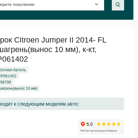
ок Citroen Jumper II 2014- FL
агрень(вынос 10 мм), к-кт,
RP061402
Русская-Артель
RP061402
298798
шагрень(вынос 10 мм)
ходит к следующим моделям авто: