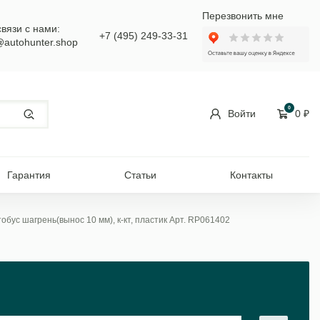
Перезвонить мне
связи с нами:
+7 (495) 249-33-31
@autohunter.shop
0
Войти
0
₽
Гарантия
Статьи
Контакты
обус шагрень(вынос 10 мм), к-кт, пластик Арт. RP061402