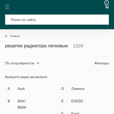
0
Главная
решетки радиатора легковые
1220
По популярности
Фильтры
Выберите марку автомобиля
A
Audi
D
Daewoo
B
BAIC
E
EXEED
BMW
F
Ford