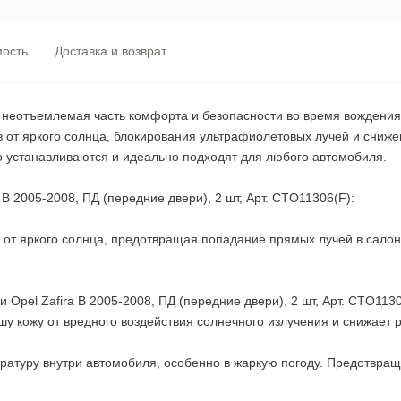
ость
Доставка и возврат
неотъемлемая часть комфорта и безопасности во время вождения. 
ов от яркого солнца, блокирования ультрафиолетовых лучей и сниж
 устанавливаются и идеально подходят для любого автомобиля.
B 2005-2008, ПД (передние двери), 2 шт, Арт. CTO11306(F):
у от яркого солнца, предотвращая попадание прямых лучей в сало
 Opel Zafira B 2005-2008, ПД (передние двери), 2 шт, Арт. CTO11
у кожу от вредного воздействия солнечного излучения и снижает р
ературу внутри автомобиля, особенно в жаркую погоду. Предотвра