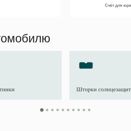
Счёт для юри
томобилю
тники
Шторки солнцезащи