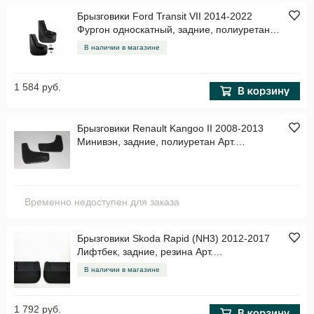
Брызговики Ford Transit VII 2014-2022
Фургон односкатный, задние, полиуретан
Арт. NLF.16.60.E18
В наличии в магазине
1 584 руб.
Брызговики Renault Kangoo II 2008-2013
Минивэн, задние, полиуретан Арт.
7006050561
Временно недоступен для заказа
Брызговики Skoda Rapid (NH3) 2012-2017
Лифтбек, задние, резина Арт.
BR.Z.SK.RAP.12G.06008
В наличии в магазине
1 792 руб.