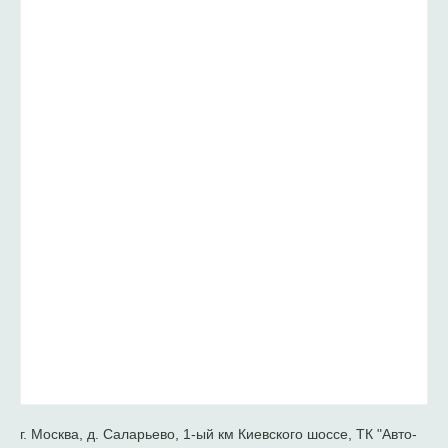
г. Москва, д. Саларьево, 1-ый км Киевского шоссе, ТК "Авто-