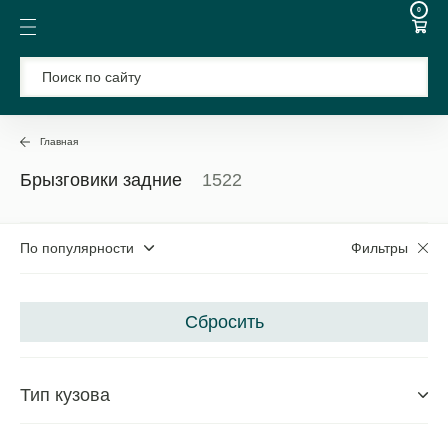
0
Главная
Брызговики задние
1522
По популярности
Фильтры
Выберите марку автомобиля
Сбросить
A
AITO
C
Cadillac
AVATR
Changan
Тип кузова
Audi
Chery
Chevrolet
B
BAIC