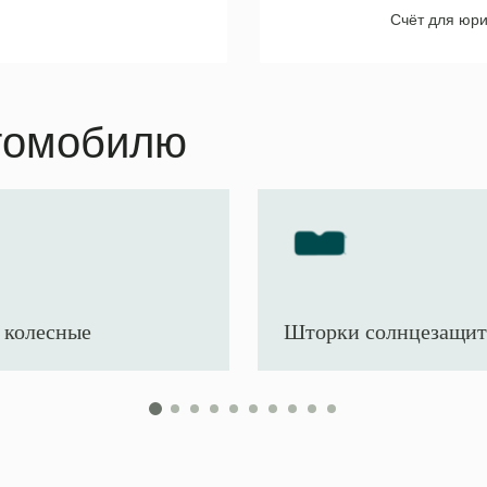
Счёт для юри
томобилю
 колесные
Шторки солнцезащи